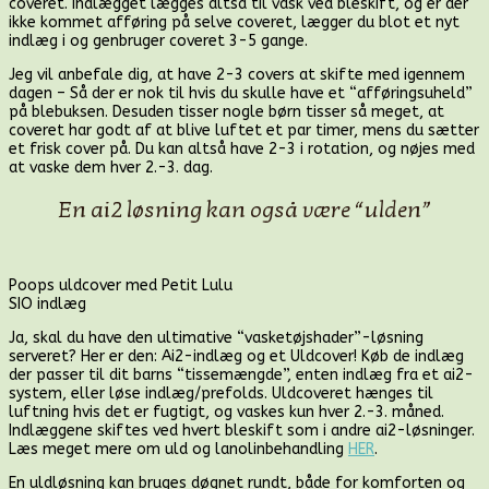
coveret. Indlægget lægges altså til vask ved bleskift, og er der
ikke kommet afføring på selve coveret, lægger du blot et nyt
indlæg i og genbruger coveret 3-5 gange.
Jeg vil anbefale dig, at have 2-3 covers at skifte med igennem
dagen – Så der er nok til hvis du skulle have et “afføringsuheld”
på blebuksen. Desuden tisser nogle børn tisser så meget, at
coveret har godt af at blive luftet et par timer, mens du sætter
et frisk cover på. Du kan altså have 2-3 i rotation, og nøjes med
at vaske dem hver 2.-3. dag.
En ai2 løsning kan også være “ulden”
Poops uldcover med Petit Lulu
SIO indlæg
Ja, skal du have den ultimative “vasketøjshader”-løsning
serveret? Her er den: Ai2-indlæg og et Uldcover! Køb de indlæg
der passer til dit barns “tissemængde”, enten indlæg fra et ai2-
system, eller løse indlæg/prefolds. Uldcoveret hænges til
luftning hvis det er fugtigt, og vaskes kun hver 2.-3. måned.
Indlæggene skiftes ved hvert bleskift som i andre ai2-løsninger.
Læs meget mere om uld og lanolinbehandling
HER
.
En uldløsning kan bruges døgnet rundt, både for komforten og