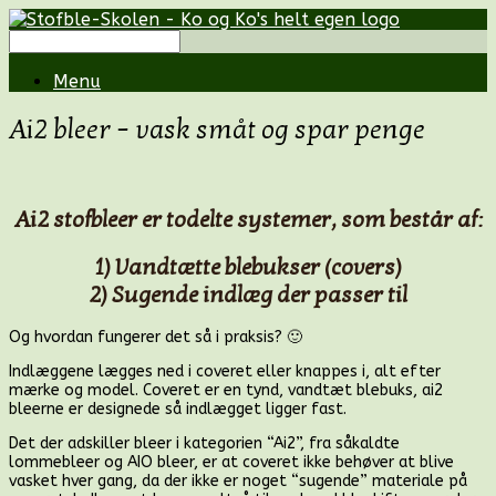
Menu
Ai2 bleer – vask småt og spar penge
Ai2 stofbleer er todelte systemer, som består af:
1) Vandtætte blebukser (covers)
2) Sugende indlæg der passer til
Og hvordan fungerer det så i praksis? 🙂
Indlæggene lægges ned i coveret eller knappes i, alt efter
mærke og model. Coveret er en tynd, vandtæt blebuks, ai2
bleerne er designede så indlægget ligger fast.
Det der adskiller bleer i kategorien “Ai2”, fra såkaldte
lommebleer og AIO bleer, er at coveret ikke behøver at blive
vasket hver gang, da der ikke er noget “sugende” materiale på