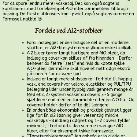
for at spare (endnu mere) vasketøj. Det kan også sagtens
kombineres med for eksempel AIO eller lommebleer til brug i
pasning. De fleste uldcovers kan i øvrigt også sagtens rumme en
formsyet natble 🙂
Fordele ved Ai2-stofbleer
Fordi indlægget er den billigste del af en moderne
stofble, er Ai2-blesystemerne økonomiske i indkøb.
Ai2 bleer tørrer langt hurtigere end AIO bleer, da
indlæg og cover kan skilles af fra hinanden – Derfor
behøver du færre “sæt” end hvis du købte tykke
AIO-bleer der måske skal have et helt døgn ekstra
på snoren for at være tørt.
Indlæg er langt mere slidstærke i forhold til hyppig
vask, end covers hvor velcro, elastikker og PUL/TPU
belægning lider under hyppig vask gennem mange år.
Med et ai2-system vasker du covers 3-5 gange
sjældnere end med en lommeble eller en AIO ble. Og
coverne holder derfor ofte dét længere.
En anden både økonomisk og praktisk gevinst ligger
lige for: En ai2 løsning giver væsentlig mindre
vasketøj. 6-8 indlæg i døgnet og 1-2 covers fylder
minimalt, i forhold til den samme mængde AIO
bleer, eller for eksempel tykke formsyede.
“Tørretumbleregnede”. Jeg anbefaler jo aldrig at