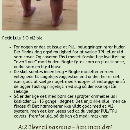
Petit Lulu SIO ai2 ble
For nogen er det et issue at PUL-belægningen rører huden.
Der findes dog også mulighed for at vælge TPU eller uld
som cover. Og coverne fås i meget forskellige kvalitet og
“overflade” mod huden. Nogle føles som en plasticpose,
andre som en blød bluse.
De skal samles inden brug – Nogle modeller er mere
velegnede til dagpleje/vuggestue end andre, her er det
især godt at vælge noget med knapper til indlæggene så
de ligger fast og riiiigeligt med sug så der ikke opstår
lækage
Så er der lige det med børn der sprøjter ammebæ ud i
kaskader 12-15 gange i døgnet. Det er jo ikke alle, men de
findes 🙂 Det harmonerer ikke vildt godt med et Ai2-
system, men det kan løses ved at du vælger PUL/TPU
covers, fremfor uld, så de kan gå med i maskinen.
Ai2 Bleer til pasning – kan man det?