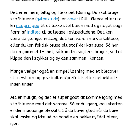
Det er en nem, billig og fleksibel løsning. Du skal bruge
stofbleerne (
gylpeklude
), et
cover
i PUL, fleece eller uld.
En
nappi nippa
til at lukke stofbleen med og noget sug i
form af
indlæg
til at lægge i gylpekludene. Det kan
være de gængse indlæg, det kan være små vaskeklude,
eller du kan faktisk bruge alt stof der kan suge. Så har
du en gammel t-shirt, så kan den sagtens bruges, ved at
klippe den i stykker og sy den sammen i kanten.
Mange vælger også en simpel løsning med et blecover
str newborn og løse indlæg/prefolds eller gylpeklude
inden under.
Alt er muligt, og det er super godt at komme igang med
stofbleerne med det samme. Så er du igang, og i starten
er der maaaange bleskift. Så du bliver glad når du bare
skal vaske og ikke ud og handle en pakke nyfødt bleer,
igen.