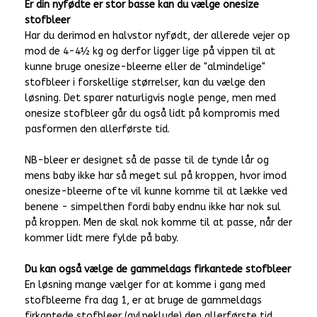
Er din nyfødte er stor basse kan du vælge onesize
stofbleer
Har du derimod en halvstor nyfødt, der allerede vejer op
mod de 4-4½ kg og derfor ligger lige på vippen til at
kunne bruge onesize-bleerne eller de "almindelige"
stofbleer i forskellige størrelser, kan du vælge den
løsning. Det sparer naturligvis nogle penge, men med
onesize stofbleer går du også lidt på kompromis med
pasformen den allerførste tid.
NB-bleer er designet så de passe til de tynde lår og
mens baby ikke har så meget sul på kroppen, hvor imod
onesize-bleerne ofte vil kunne komme til at lække ved
benene - simpelthen fordi baby endnu ikke har nok sul
på kroppen. Men de skal nok komme til at passe, når der
kommer lidt mere fylde på baby.
Du kan også vælge de gammeldags firkantede stofbleer
En løsning mange vælger for at komme i gang med
stofbleerne fra dag 1, er at bruge de gammeldags
firkantede stofbleer (gylpeklude) den allerførste tid.